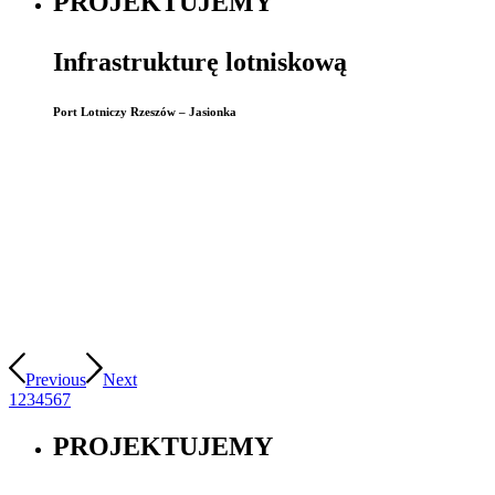
PROJEKTUJEMY
Infrastrukturę lotniskową
Port Lotniczy Rzeszów – Jasionka
Previous
Next
1
2
3
4
5
6
7
PROJEKTUJEMY