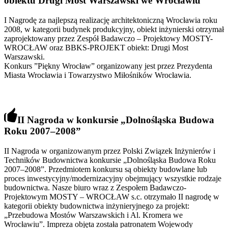
obiektu Drugi Most Warszawski we Wrocławiu
I Nagrodę za najlepszą realizację architektoniczną Wrocławia roku
2008, w kategorii budynek produkcyjny, obiekt inżynierski otrzymał
zaprojektowany przez Zespół Badawczo – Projektowy MOSTY-
WROCŁAW oraz BBKS-PROJEKT obiekt: Drugi Most
Warszawski.
Konkurs ”Piękny Wrocław” organizowany jest przez Prezydenta
Miasta Wrocławia i Towarzystwo Miłośników Wrocławia.
II Nagroda w konkursie
„
Dolnośląska Budowa
Roku 2007–2008
”
II Nagroda w organizowanym przez Polski Związek Inżynierów i
Techników Budownictwa konkursie „Dolnośląska Budowa Roku
2007–2008”. Przedmiotem konkursu są obiekty budowlane lub
proces inwestycyjny/modernizacyjny obejmujący wszystkie rodzaje
budownictwa. Nasze biuro wraz z Zespołem Badawczo-
Projektowym MOSTY – WROCŁAW s.c. otrzymało II nagrodę w
kategorii obiekty budownictwa inżynieryjnego za projekt:
„Przebudowa Mostów Warszawskich i Al. Kromera we
Wrocławiu”. Impreza objęta została patronatem Wojewody