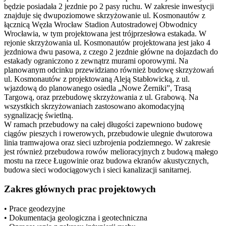
będzie posiadała 2 jezdnie po 2 pasy ruchu. W zakresie inwestycji
znajduje się dwupoziomowe skrzyżowanie ul. Kosmonautów z
łącznicą Węzła Wrocław Stadion Autostradowej Obwodnicy
Wrocławia, w tym projektowana jest trójprzesłowa estakada. W
rejonie skrzyżowania ul. Kosmonautów projektowana jest jako 4
jezdniowa dwu pasowa, z czego 2 jezdnie główne na dojazdach do
estakady ograniczono z zewnątrz murami oporowymi. Na
planowanym odcinku przewidziano również budowę skrzyżowań
ul. Kosmonautów z projektowaną Aleją Stabłowicką, z ul.
wjazdową do planowanego osiedla „Nowe Żerniki”, Trasą
Targową, oraz przebudowę skrzyżowania z ul. Grabową. Na
wszystkich skrzyżowaniach zastosowano akomodacyjną
sygnalizację świetlną.
W ramach przebudowy na całej długości zapewniono budowę
ciągów pieszych i rowerowych, przebudowie ulegnie dwutorowa
linia tramwajowa oraz sieci uzbrojenia podziemnego. W zakresie
jest również przebudowa rowów melioracyjnych z budową małego
mostu na rzece Ługowinie oraz budowa ekranów akustycznych,
budowa sieci wodociągowych i sieci kanalizacji sanitarnej.
Zakres głównych prac projektowych
• Prace geodezyjne
• Dokumentacja geologiczna i geotechniczna