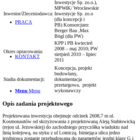
Inwestycje Sp. zo.o.),
MPWiK/ Wrocławskie
Inwestor/Zleceniodawca:
Inwestycje Sp. zo.o
(dla koncepcji i
PRACA
PB) Konsorcjum:
Berger Bau ,Max
Bögl (dla PW)
KPP i PB kwiecień
2008 – maj 2010; PW
Okres opracowania:
sierpień 2010 – lipiec
KONTAKT
2011
Koncepcja, projekt
budowlany,
Stadia dokumentacji:
dokumentacja
przetargowa, projekt
wykonawczy
Menu
Menu
Opis zadania projektowego
Projektowana inwestycja obejmuje odcinek 2608,7 m ul.
Kosmonautów od skrzyżowania z projektowaną Aleją Stabłowicką
(rejon ul. Jeżowskiej) do zachodniego przyczółka wiaduktu nad
linią kolejową, na styku z ul Lotniczą. Istniejąca ulica jedno
jezdniowa zostanie przebudowana do parametrów jezdni klasy G i