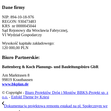
Dane firmy
NIP: 894-10-18-976
REGON: 930473483
KRS nr 0000045044
Sąd Rejonowy dla Wrocławia Fabrycznej,
VI Wydział Gospodarczy
Wysokość kapitału zakładowego:
120 000,00 PLN
Biuro Partnerskie:
Battenberg & Koch Planungs-
und Bauleitungsbüro GbR
Am Marktrasen 8
99819 Krauthausen
www.bkplan.de
© Copyright -
Biuro Projektów Dróg i Mostów BBKS-Projekt sp. z
o.o.
-
Enfold Theme by Kriesi
Dokumentacja projektowa remontu estakad na pl. Społecznym we