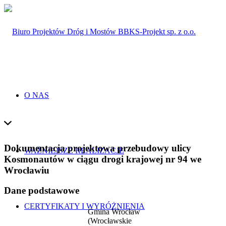
O NAS
Dokumentacja projektowa przebudowy ulicy
WAŻNIEJSZE REALIZACJE
Kosmonautów w ciągu drogi krajowej nr 94 we
Wrocławiu
Dane podstawowe
CERTYFIKATY I WYRÓŻNIENIA
Gmina Wrocław
(Wrocławskie