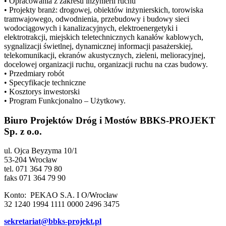
• Opracowania z zakresu inżynierii ruchu
• Projekty branż: drogowej, obiektów inżynierskich, torowiska
tramwajowego, odwodnienia, przebudowy i budowy sieci
wodociągowych i kanalizacyjnych, elektroenergetyki i
elektrotrakcji, miejskich teletechnicznych kanałów kablowych,
sygnalizacji świetlnej, dynamicznej informacji pasażerskiej,
telekomunikacji, ekranów akustycznych, zieleni, melioracyjnej,
docelowej organizacji ruchu, organizacji ruchu na czas budowy.
• Przedmiary robót
• Specyfikacje techniczne
• Kosztorys inwestorski
• Program Funkcjonalno – Użytkowy.
Biuro Projektów Dróg i Mostów BBKS-PROJEKT
Sp. z o.o.
ul. Ojca Beyzyma 10/1
53-204 Wrocław
tel. 071 364 79 80
faks 071 364 79 90
Konto: PEKAO S.A. I O/Wrocław
32 1240 1994 1111 0000 2496 3475
sekretariat@bbks-projekt.pl