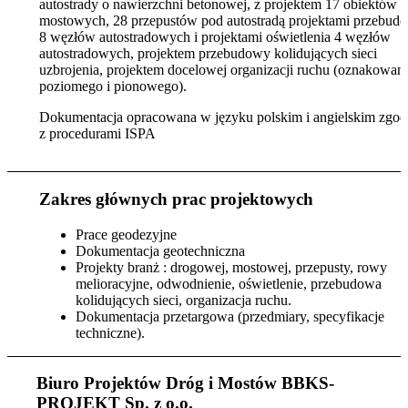
autostrady o nawierzchni betonowej, z projektem 17 obiektów
mostowych, 28 przepustów pod autostradą projektami przebud
8 węzłów autostradowych i projektami oświetlenia 4 węzłów
autostradowych, projektem przebudowy kolidujących sieci
uzbrojenia, projektem docelowej organizacji ruchu (oznakowani
poziomego i pionowego).
Dokumentacja opracowana w języku polskim i angielskim zgod
z procedurami ISPA
Zakres głównych prac projektowych
Prace geodezyjne
Dokumentacja geotechniczna
Projekty branż : drogowej, mostowej, przepusty, rowy
melioracyjne, odwodnienie, oświetlenie, przebudowa
kolidujących sieci, organizacja ruchu.
Dokumentacja przetargowa (przedmiary, specyfikacje
techniczne).
Biuro Projektów Dróg i Mostów BBKS-
PROJEKT Sp. z o.o.