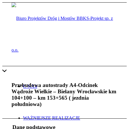
Przebudowa autostrady A4-Odcinek
O NAS
Wądroże Wielkie – Bielany Wrocławskie km
104+100 – km 153+565 ( jezdnia
południowa)
WAŻNIEJSZE REALIZACJE
Dane podstawowe